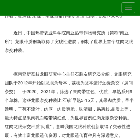
当前位置：
首页
»
最新动态
» 详细
切
南亚所龙眼研究团队首创红肉龙眼杂交种质
换
作者：黄炳钰
来源：南亚热带作物研究所
日期：2021-08-05
导
航
近日，中国热带农业科学院南亚热带作物研究所（简称“南亚
所”）龙眼种质创新取得了突破性进展，创制了世界上首个红肉龙眼
杂交种质。
据南亚所荔枝龙眼研究中心主任石胜友研究员介绍，龙眼研究
团队于2012年开始以龙眼为母本，荔枝为父本进行远缘杂交（属间
杂交），于2020、2021年，筛选了果肉带红色、优质、早熟系列6
个单株。这些龙眼杂交种质比‘石硖’早熟5-15天，其果肉优质，呈半
透明，干苞不流汁，肉厚，肉质爽脆，味清甜，易离核,品质上等，
最大特点是果肉乳白略带淡红色，为世界首例红肉龙眼杂交种质。
红肉龙眼杂交种质“问世”，意味我国龙眼种质创新取得了突破性进
展，有效丰富龙眼遗传资源，对龙眼遗传育种具有深远意义。