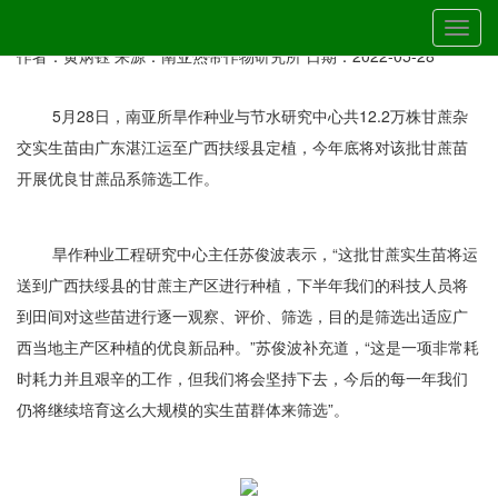
当前位置：
首页
»
最新动态
» 详细
切
南亚所12万株甘蔗“希望苗”离湛入桂
换
作者：黄炳钰
来源：南亚热带作物研究所
日期：2022-05-28
导
航
5月28日，南亚所旱作种业与节水研究中心共12.2万株甘蔗杂
交实生苗由广东湛江运至广西扶绥县定植，今年底将对该批甘蔗苗
开展优良甘蔗品系筛选工作。
旱作种业工程研究中心主任苏俊波表示，“这批甘蔗实生苗将运
送到广西扶绥县的甘蔗主产区进行种植，下半年我们的科技人员将
到田间对这些苗进行逐一观察、评价、筛选，目的是筛选出适应广
西当地主产区种植的优良新品种。”苏俊波补充道，“这是一项非常耗
时耗力并且艰辛的工作，但我们将会坚持下去，今后的每一年我们
仍将继续培育这么大规模的实生苗群体来筛选”。