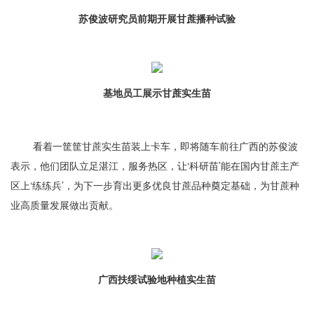
苏俊波研究员前期开展甘蔗播种试验
基地员工展示甘蔗实生苗
看着一筐筐甘蔗实生苗装上卡车，即将随车前往广西的苏俊波
表示，他们团队立足湛江，服务热区，让‘科研苗’能在国内甘蔗主产
区上‘练练兵’，为下一步育出更多优良甘蔗品种奠定基础，为甘蔗种
业高质量发展做出贡献。
广西扶绥试验地种植实生苗