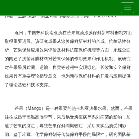
当前位置：
首页
»
最新动态
» 详细
切
中国热科院在芒果用多糖基抗菌涂膜保鲜新材料领域取得重要进展
换
作者：王超
来源：南亚热带作物研究所
日期：2022-10-27
导
航
近日，中国热科院南亚所在芒果抗菌涂膜保鲜新材料创制方面
取得重要进展。该研究成果从涂膜保鲜新材料的合成、抗菌活性分
析、芒果保鲜应用效果评价及材料抗菌保鲜机理等方面，系统全面
的阐述了抗菌涂膜材料对芒果保鲜的作用效果和作用机制。该研究
对芒果采后贮藏、运输、售卖等过程中实现绿色、长效和安全保鲜
效果具有重要理论指导意义，也为新型保鲜材料的开发与应用提供
了理论基础和技术支撑。
芒果（Mango）是一种重要的热带和亚热带水果。然而，芒果
往往成熟于高温高湿季节，采后易受炭疽病等系列病菌的影响，加
速了芒果的腐烂，导致芒果保鲜周期较短，采后果实品质受到影
响。鉴于冷藏、化学保鲜剂等传统保鲜手段的局限性，研究团队基