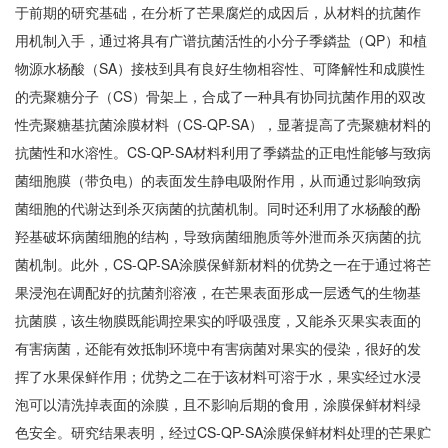
于前期的研究基础，在分析了芒果腐烂的成因后，从材料的抗菌作
用机制入手，通过将具有广谱抗菌活性的小分子季鏻盐（QP）和植
物源水杨酸（SA）接枝到具有良好生物相容性、可降解性和成膜性
的壳聚糖分子（CS）骨架上，合成了一种具有协同抗菌作用的双改
性壳聚糖基抗菌涂膜材料（CS-QP-SA），显著提高了壳聚糖材料的
抗菌性和水溶性。CS-QP-SA材料利用了季鏻盐的正电性能够与致病
菌细胞膜（带负电）的表面发生静电吸附作用，从而通过影响致病
菌细胞的代谢达到杀灭病菌的抗菌机制。同时还利用了水杨酸的酚
羟基破坏病菌细胞的结构，导致病菌细胞质等外泄而杀灭病菌的抗
菌机制。此外，CS-QP-SA涂膜保鲜新材料的优势之一在于通过将芒
果浸泡在调配好的抗菌剂溶液，在芒果表面形成一层透气的生物基
抗菌膜，该生物膜既能调控果实的呼吸强度，又能杀灭果实表面的
有害病菌，还能有效抵制环境中有害病菌对果实的侵染，很好的发
挥了水果保鲜作用；优势之二在于该材料可溶于水，果实经过水浸
泡可以清洗掉表面的涂膜，且不影响后期的食用，涂膜保鲜材料绿
色安全。研究结果表明，经过CS-QP-SA涂膜保鲜材料处理的芒果贮