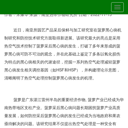
当前位置：
首页
»
最新动态
» 详细
切
南亚所在菠萝黑心病机制研究和防控技术研究方面取得新进展
换
作者：宋康华
来源：南亚热带作物研究所
日期：2022-11-15
导
航
近日，南亚所园艺产品采后保鲜与加工研究室在菠萝黑心病机
制研究和防控技术研究方面取得新进展。该研究最大的亮点是采用
热空气技术控制了菠萝采后黑心病的发生，打破了多年来形成的菠
萝黑心病可防不可治的观念，并在此基础上鉴定了多条以氧化损伤
为特点的黑心病相关的代谢途径，挖掘一系列热空气处理减轻菠萝
黑心病发生相关调控基因（如HSF和HSP），并构建理论示意图，
清晰阐明了热空气处理控制菠萝黑心病发生的机理。
菠萝是广东湛江雷州半岛的重要经济作物, 菠萝产业已经成为华
南热带地区支柱产业。菠萝采后黑心病问题长期困扰菠萝产业高质
量发展，如何防控采后菠萝黑心病的发生已经成为当地政府和果农
亟待解决的问题。该研究结果不仅提出热空气处理是一种安全有