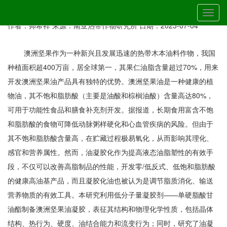
当前位置：
首页
»
最新动态
» 详细
切
南亚所在澳洲坚果油应用（作为可可脂替代物）领域取得新进展
换
作者：帅希祥
来源：南亚热带作物研究所
日期：2023-07-04
导
航
澳洲坚果作为一种新兴且发展迅速的热带木本油料作物，我国
种植面积超400万亩，居全球第一，其果仁油脂含量超过70%，用来
开发澳洲坚果油产品具有独特的优势。澳洲坚果油是一种健康的植
物油，其不饱和脂肪酸（主要是油酸和棕榈油酸）含量高达80%，
可用于功能性食品和膳食补充剂开发。据报道，长期食用富含不饱
和脂肪酸的食物可降低动脉粥样硬化和心血管疾病的风险。但由于
其不饱和脂肪酸含量高，在贮藏过程极易氧化，从而影响其理化、
感官和营养属性。然而，油凝胶化作为提高液态油脂塑性的有效手
段，不仅可以改善高脂制品的性能，开发零/低反式、低饱和脂肪酸
的健康高油基产品，而且凝胶化油也被认为是调节脂质消化、输送
营养物质的有效工具。本研究利用低分子量凝胶剂——单硬脂酸甘
油酯制备澳洲坚果油凝胶，表征其结构和物理化学性质，包括晶体
结构、热行为、硬度、油结合能力和流变行为；同时，研究了油凝