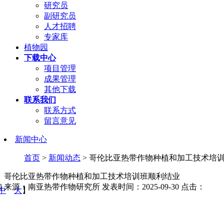
研究员
副研究员
人才招聘
专家库
植物园
下载中心
项目管理
成果管理
其他下载
联系我们
联系方式
留言意见
新闻中心
首页
>
新闻动态
> 哥伦比亚热带作物种植和加工技术培
哥伦比亚热带作物种植和加工技术培训班顺利结业
珈
来源：南亚热带作物研究所
发表时间：2025-09-30
点击：
中
大
】