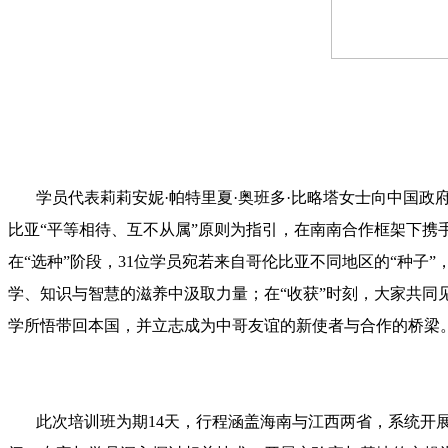
学员代表莉莉安妮·帕特里夏·奥班多·比略塔女士向中国政
比亚“平等相待、互不从属”原则为指引，在南南合作框架下携
在“选种”阶段，31位学员宛若来自哥伦比亚不同地区的“种
学、知识与智慧的滋养中汲取力量；在“收获”时刻，大家共同
学所悟带回本国，并立志成为中哥友谊的新使者与合作的桥梁
此次培训班为期14天，行程涵盖海南与江西两省，系统开展