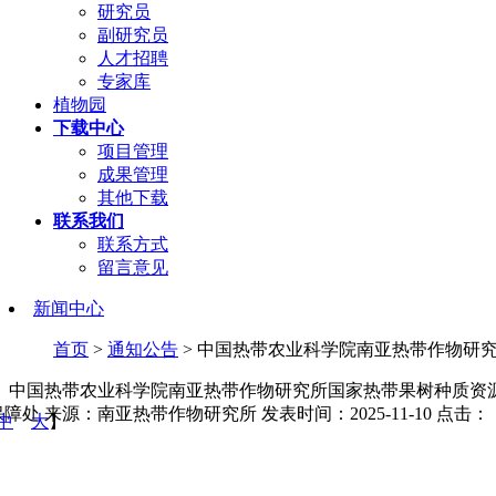
研究员
副研究员
人才招聘
专家库
植物园
下载中心
项目管理
成果管理
其他下载
联系我们
联系方式
留言意见
新闻中心
首页
>
通知公告
> 中国热带农业科学院南亚热带作物研
中国热带农业科学院南亚热带作物研究所国家热带果树种质资
保障处
来源：南亚热带作物研究所
发表时间：2025-11-10
点击：
中
大
】