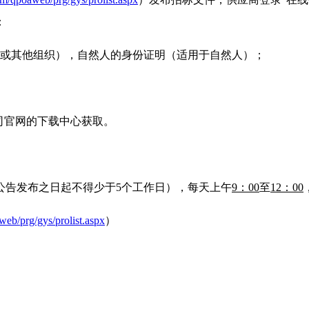
：
人或其他组织），自然人的身份证明（适用于自然人）；
司官网的下载中心获取。
限自本公告发布之日起不得少于5个工作日），每天上午
9：00
至
12：00
web/prg/gys/prolist.aspx
）