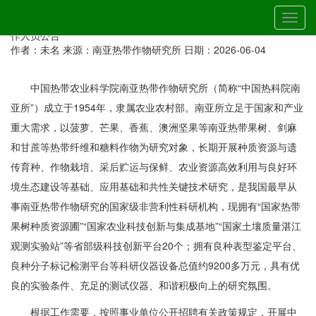
当前位置：
首页
»
通知公告
» 详细
切
中国热带农业科学院南亚热带作物研究所2026年第二批公开招聘工
换
作人员公告
导
作者：未名
来源：南亚热带作物研究所
日期：2026-06-04
航
中国热带农业科学院南亚热带作物研究所（简称“中国热科院南
亚所”）成立于1954年，隶属农业农村部。南亚所立足于国家和产业
重大需求，以菠萝、芒果、香蕉、澳洲坚果等南亚热带果树、剑麻
和甘蔗等热带纤维和糖料作物为研究对象，长期开展种质资源与遗
传育种、作物栽培、采后贮运与保鲜、农业资源高效利用与良好环
境生态建设等基础、应用基础和共性关键技术研究，是我国最早从
事南亚热带作物研究的国家级非营利性科研机构，现拥有“国家热带
果树种质资源圃”“国家农业科技创新与集成基地”“国家土壤质量湛江
观测实验站”等省部级科技创新平台20个；拥有良种表型鉴定平台、
良种分子标记检测平台等科研仪器设备总值约9200多万元，具有优
良的实验条件、充足的测试仪器、和谐积极向上的研究氛围。
根据工作需要，按照事业单位公开招聘有关政策规定，开展中